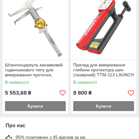
Штангенциркуль канавковий
Прилад для вимірювання
годинникового типу для
глибини протектора шин
вимірювання проточок,
(лазерний) TTM-113 LAUNCH
внутрішніх канавок та
В наявності
В наявності
діаметрів (0-150мм; 0,02мм)
PROTESTER
5 553,68
8 800
₴
₴
Купити
Купити
Про нас
95% позитивних з 45 відгуків за рік