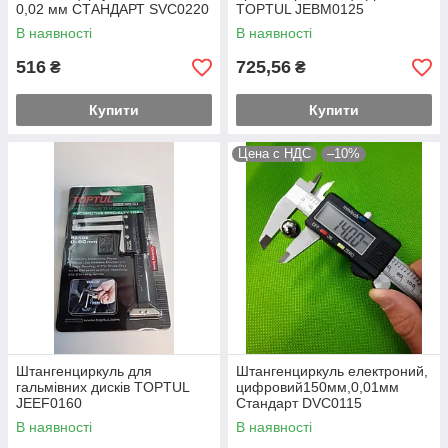
0,02 мм СТАНДАРТ SVC0220
TOPTUL JEBM0125
В наявності
В наявності
516
725,56
₴
₴
Купити
Купити
Цена с НДС
–10%
Штангенциркуль для
Штангенциркуль електроний,
гальмівних дисків TOPTUL
цифровий150мм,0,01мм
JEEF0160
Стандарт DVC0115
В наявності
В наявності