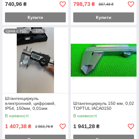
740,96
798,73
₴
₴
887,48 ₴
Купити
Купити
Цена с НДС
–10%
Штангенциркуль
електронний, цифровий,
Штангенциркуль 150 мм, 0,02
IP54, 150мм, 0,01мм
TOPTUL IACA0150
PROTESTER 5110-150
В наявності
В наявності
1 407,38
1 941,28
₴
₴
1 563,76 ₴