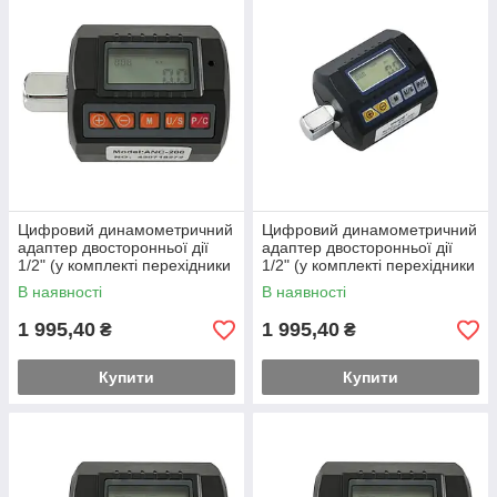
Цифровий динамометричний
Цифровий динамометричний
адаптер двосторонньої дії
адаптер двосторонньої дії
1/2" (у комплекті перехідники
1/2" (у комплекті перехідники
на 3/8" та 1/4") 20-200Nm
на 3/8" та 1/4") 3-30Nm
В наявності
В наявності
PROTESTER ANC-200
PROTESTER ANC-30
1 995,40
1 995,40
₴
₴
Купити
Купити