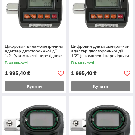
Цифровий динамометричний
Цифровий динамометричний
адаптер двосторонньої дії
адаптер двосторонньої дії
1/2" (у комплекті перехідники
1/2" (в комплекті перехідники
на 3/8" та 1/4") 13,5-135Nm
на 3/8" і 1/4") 10.2-340 Н·м
В наявності
В наявності
PROTESTER ANC-135
PROTESTER
1 995,40
1 995,40
₴
₴
Купити
Купити