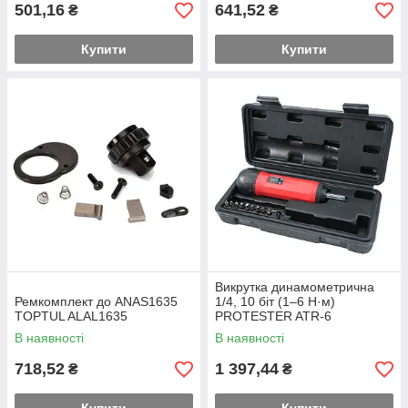
501,16
641,52
₴
₴
Купити
Купити
Викрутка динамометрична
Ремкомплект до ANAS1635
1/4, 10 біт (1–6 Н·м)
TOPTUL ALAL1635
PROTESTER ATR-6
В наявності
В наявності
718,52
1 397,44
₴
₴