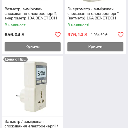
Ватметр, вимірювач
Энергометр - вимірювач
споживання електроенергії,
споживання електроенергії
энергометр 10A BENETECH
(ватметр) 16A BENETECH
GM86
GM89
В наявності
В наявності
656,04
976,14
₴
₴
1 084,60 ₴
Купити
Купити
Цена с НДС
Ватметр / вимірювач
споживання електроенергії /