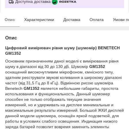
Доступна доставка
Опис
Характеристики
Доставка
Оплата
Умови п
Опис
Цифровий вимірювач рівня шуму (шумомір) BENETECH
GM1352
Основним призначенням даної моделі є вимірювання рівня
шуму в діапазоні від 30 до 130 дБ. Шумомір
GM1352
оснащений високочутливим мікрофоном, ємнісного типу,
здатним реєструвати звукові коливання а широкому діапазоні
частот (від 31,5 Гц до 8 кГц). Відмінною рисою шумоміра
Benetech
GM1352
является небольшие габариты, простота
использования и функциональность. Данный шумомер
способен не только отображать текущие значения
измерений, но и удерживать на дисплее минимальные и
максимальные результаты измерений. Большой ЖКИ дисплей
данной модели шумомера, оснащён яркой подсветкой, для
работы в условиях слабого освещения. Индикация низкого
заряда батарей позволит вовремя заменить элементы