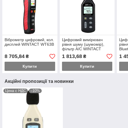
Віброметр цифровий, кол.
Цифровий вимірювач
Циф
дисплей WINTACT WT63B
рівня шуму (шумомір),
рівн
фільтр А/С WINTACT
Blue
WT1357
WT8
8 705,84
1 813,68
1 4
₴
₴
Купити
Купити
Акційні пропозиції та новинки
Цена с НДС
–10%