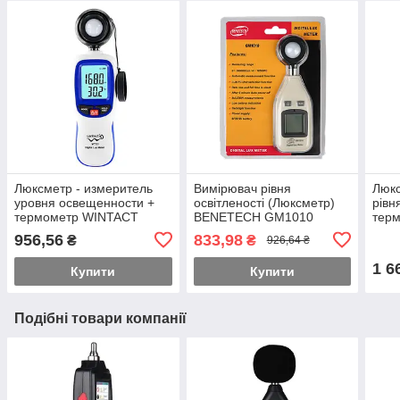
Люксметр - измеритель
Вимірювач рівня
Люкс
уровня освещенности +
освітленості (Люксметр)
рівн
термометр WINTACT
BENETECH GM1010
тер
WT81
GM1
956,56
833,98
₴
₴
926,64 ₴
1 6
Купити
Купити
Подібні товари компанії