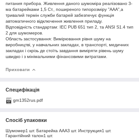
питания прибора. Живлення даного шумоміра реалізовано 3-
ма батарейками 1,5 Ст., поширеного типорозміру "ААА",а
тривалий термін служби батарей забезпечує функція
автоматичного відключення живлення приладу.
Відповідність стандартам: IEC PUB 651 тип 2, та ANSI S1.4 тип
2 для шумомеров.
Область застосування: Вимірювання рівня шуму на
виробництві, у навчальних закладах, в транспорті, медичних
закладах і скрізь де стоїть завдання виміряти рівень шуму
швидко і з мінімальними фінансовими витратами.
Приховати
Специфікація
gm1352rus.pdf
Спосіб упаковки
Шумомер1 шт. Батарейка ААА3 шт. Инструкция1 шт.
Гарантійний талон1 шт.