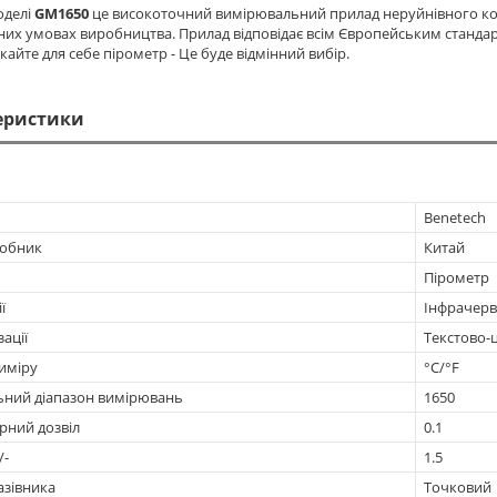
оделі
GM1650
це високоточний вимірювальний прилад неруйнівного ко
их умовах виробництва. Прилад відповідає всім Європейським стандар
айте для себе пірометр - Це буде відмінний вибір.
еристики
Benetech
робник
Китай
Пірометр
ї
Інфрачер
зації
Текстово-
иміру
°С/°F
ний діапазон вимірювань
1650
рний дозвіл
0.1
/-
1.5
азівника
Точковий