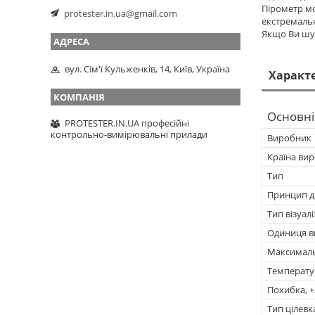
Пірометр м
protester.in.ua@gmail.com
екстремальн
Якщо Ви шук
вул. Сім'ї Кульженків, 14, Київ, Україна
Характ
Основні
PROTESTER.IN.UA професійні
контрольно-вимірювальні прилади
Виробник
Країна ви
Тип
Принцип ді
Тип візуалі
Одиниця в
Максималь
Температу
Похибка, +
Тип цілевк