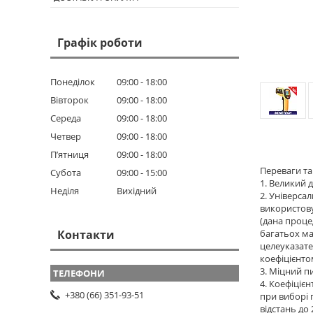
Графік роботи
Понеділок
09:00
18:00
Вівторок
09:00
18:00
Середа
09:00
18:00
Четвер
09:00
18:00
Пʼятниця
09:00
18:00
Переваги т
Субота
09:00
15:00
1. Великий 
Неділя
Вихідний
2. Універса
використову
(дана проце
Контакти
багатьох ма
целеуказате
коефіцієнтом
3. Міцний п
4. Коефіціє
+380 (66) 351-93-51
при виборі 
відстань до 