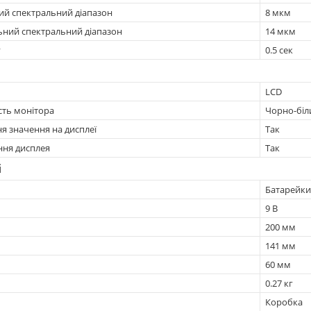
ий спектральний діапазон
8 мкм
ний спектральний діапазон
14 мкм
у
0.5 сек
LCD
сть монітора
Чорно-біл
я значення на дисплеї
Так
ння дисплея
Так
і
Батарейки
9 В
200 мм
141 мм
60 мм
0.27 кг
Коробка