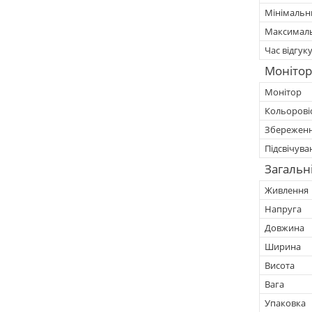
Мінімальн
Максималь
Час відгук
Монітор
Монітор
Кольорові
Збереженн
Підсвічува
Загальн
Живлення
Напруга
Довжина
Ширина
Висота
Вага
Упаковка