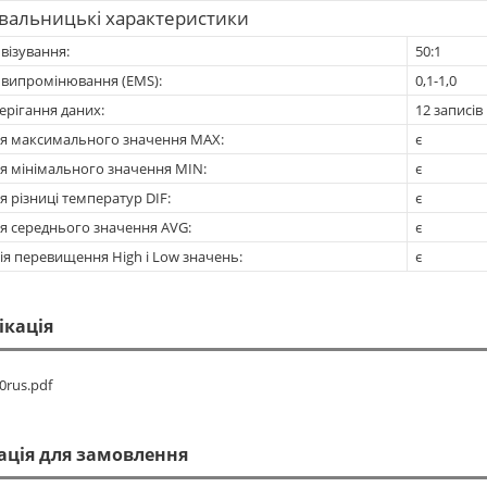
вальницькі характеристики
 візування:
50:1
 випромінювання (EMS):
0,1-1,0
ерігання даних:
12 записів
я максимального значення MAX:
є
я мінімального значення MIN:
є
 різниці температур DIF:
є
я середнього значення AVG:
є
ія перевищення High і Low значень:
є
ікація
0rus.pdf
ація для замовлення