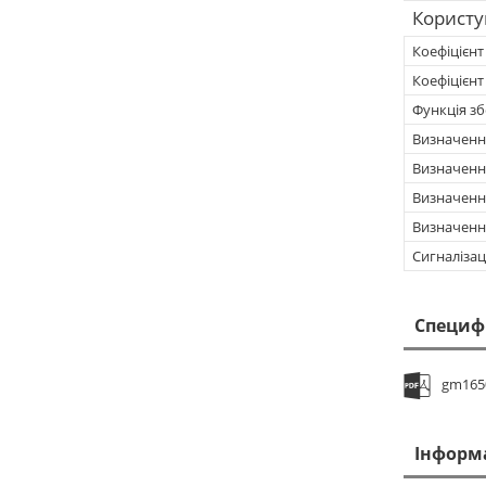
Користу
Коефіцієнт
Коефіцієнт
Функція зб
Визначенн
Визначенн
Визначення
Визначенн
Сигналізац
Специф
gm165
Інформ