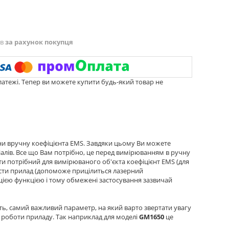
ів
за рахунок покупця
латежі. Тепер ви можете купити будь-який товар не
и вручну коефіцієнта EMS. Завдяки цьому Ви можете
алів. Все що Вам потрібно, це перед вимірюванням в ручну
и потрібний для вимірюваного об'єкта коефіцієнт EMS (для
авести прилад (допоможе прицілиться лазерний
цією функцією і тому обмежені застосування зазвичай
буть, самий важливий параметр, на який варто звертати увагу
 роботи приладу. Так наприклад для моделі
GM1650
це