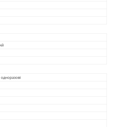
ий
 одноразові