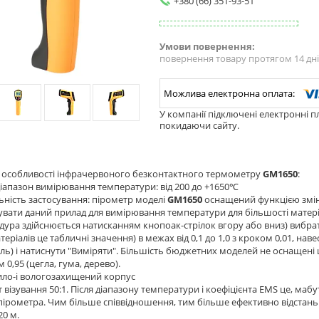
+380 (66) 351-93-51
повернення товару протягом 14 дн
У компанії підключені електронні п
покидаючи сайту.
а особливості інфрачервоного безконтактного термометру
GM1650
:
діапазон вимірювання температури: від 200 до +1650℃
льність застосування: пірометр моделі
GM1650
оснащений функцією змін
вати даний прилад для вимірювання температури для більшості матері
дура здійснюється натисканням кнопоак-стрілок вгору або вниз) вибрат
теріалів це табличні значення) в межах від 0,1 до 1,0 з кроком 0,01, н
ль) і натиснути "Виміряти". Більшість бюджетних моделей не оснащені 
 0,95 (цегла, гума, дерево).
ило-і вологозахищений корпус
нт візування 50:1. Після діапазону температури і коефіцієнта EMS це, ма
пірометра. Чим більше співвідношення, тим більше ефективно відстань
20 м.