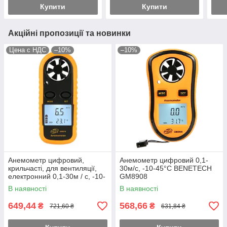
Купити
Купити
Акційні пропозиції та новинки
Цена с НДС
–10%
–10%
Анемометр цифровий,
Анемометр цифровий 0,1-
крильчасті, для вентиляції,
30м/с, -10-45°C BENETECH
електронний 0,1-30м / с, -10-
GM8908
45 ° C BENETECH GM816
В наявності
В наявності
649,44
568,66
₴
₴
721,60 ₴
631,84 ₴