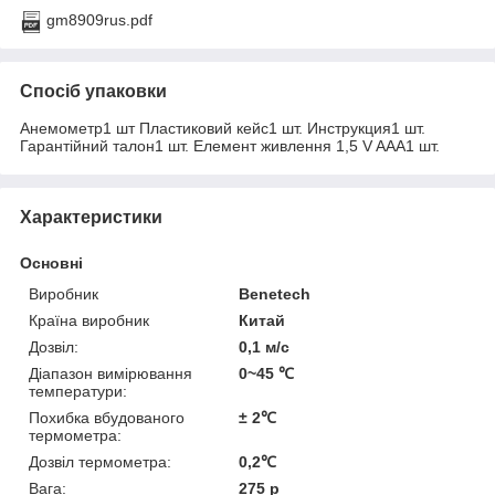
gm8909rus.pdf
Спосіб упаковки
Анемометр1 шт Пластиковий кейс1 шт. Инструкция1 шт.
Гарантійний талон1 шт. Елемент живлення 1,5 V AAA1 шт.
Характеристики
Основні
Виробник
Benetech
Країна виробник
Китай
Дозвіл:
0,1 м/с
Діапазон вимірювання
0~45 ℃
температури:
Похибка вбудованого
± 2℃
термометра:
Дозвіл термометра:
0,2℃
Вага:
275 р