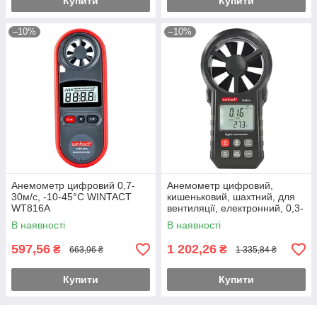
Купити
Купити
–10%
–10%
Анемометр цифровий 0,7-
Анемометр цифровий,
30м/с, -10-45°C WINTACT
кишеньковий, шахтний, для
WT816A
вентиляції, електронний, 0,3-
30м / с, -10-45 ° C WINTACT
В наявності
В наявності
WT87A
597,56
1 202,26
₴
₴
663,96 ₴
1 335,84 ₴
Купити
Купити