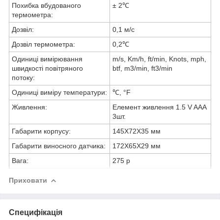
Похибка вбудованого
± 2℃
термометра:
Дозвіл:
0,1 м/с
Дозвіл термометра:
0,2℃
Одиниці вимірювання
m/s, Km/h, ft/min, Knots, mph,
швидкості повітряного
btf, m3/min, ft3/min
потоку:
Одиниці виміру температури:
℃, °F
Живлення:
Елемент живлення 1.5 V AAA
3шт.
Габарити корпусу:
145X72X35 мм
Габарити виносного датчика:
172X65X29 мм
Вага:
275 р
Приховати
Специфікація