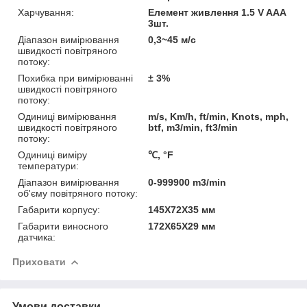
Харчування:
Елемент живлення 1.5 V AAA
3шт.
Діапазон вимірювання
0,3~45 м/с
швидкості повітряного
потоку:
Похибка при вимірюванні
± 3%
швидкості повітряного
потоку:
Одиниці вимірювання
m/s, Km/h, ft/min, Knots, mph,
швидкості повітряного
btf, m3/min, ft3/min
потоку:
Одиниці виміру
℃, °F
температури:
Діапазон вимірювання
0-999900 m3/min
об'єму повітряного потоку:
Габарити корпусу:
145X72X35 мм
Габарити виносного
172X65X29 мм
датчика:
Приховати
Умови доставки