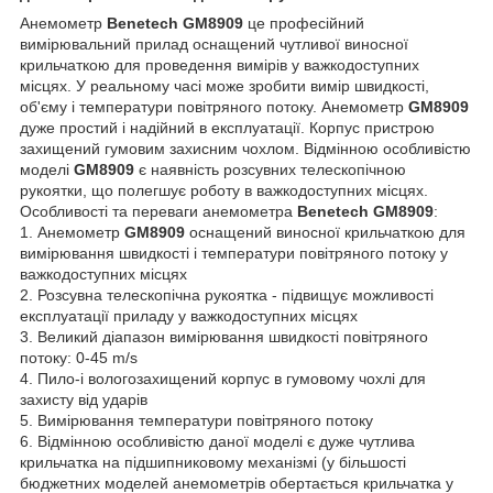
Анемометр
Benetech GM8909
це професійний
вимірювальний прилад оснащений чутливої виносної
крильчаткою для проведення вимірів у важкодоступних
місцях. У реальному часі може зробити вимір швидкості,
об'єму і температури повітряного потоку. Анемометр
GM8909
дуже простий і надійний в експлуатації. Корпус пристрою
захищений гумовим захисним чохлом. Відмінною особливістю
моделі
GM8909
є наявність розсувних телескопічною
рукоятки, що полегшує роботу в важкодоступних місцях.
Особливості та переваги анемометра
Benetech GM8909
:
1. Анемометр
GM8909
оснащений виносної крильчаткою для
вимірювання швидкості і температури повітряного потоку у
важкодоступних місцях
2. Розсувна телескопічна рукоятка - підвищує можливості
експлуатації приладу у важкодоступних місцях
3. Великий діапазон вимірювання швидкості повітряного
потоку: 0-45 m/s
4. Пило-і вологозахищений корпус в гумовому чохлі для
захисту від ударів
5. Вимірювання температури повітряного потоку
6. Відмінною особливістю даної моделі є дуже чутлива
крильчатка на підшипниковому механізмі (у більшості
бюджетних моделей анемометрів обертається крильчатка у