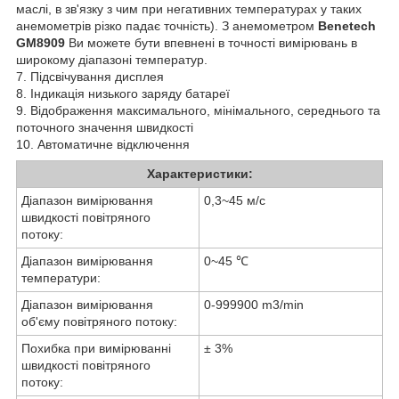
маслі, в зв'язку з чим при негативних температурах у таких
анемометрів різко падає точність). З анемометром
Benetech
GM8909
Ви можете бути впевнені в точності вимірювань в
широкому діапазоні температур.
7. Підсвічування дисплея
8. Індикація низького заряду батареї
9. Відображення максимального, мінімального, середнього та
поточного значення швидкості
10. Автоматичне відключення
Характеристики:
Діапазон вимірювання
0,3~45 м/с
швидкості повітряного
потоку:
Діапазон вимірювання
0~45 ℃
температури:
Діапазон вимірювання
0-999900 m3/min
об'єму повітряного потоку:
Похибка при вимірюванні
± 3%
швидкості повітряного
потоку: