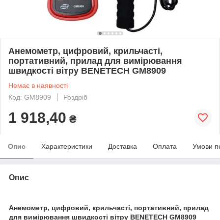
Анемометр, цифровий, крильчасті,
портативний, прилад для вимірювання
швидкості вітру BENETECH GM8909
Немає в наявності
Код: GM8909
Роздріб
1 918,40
₴
Опис
Характеристики
Доставка
Оплата
Умови п
Опис
Анемометр, цифровий, крильчасті, портативний, прилад
для вимірювання швидкості вітру BENETECH GM8909