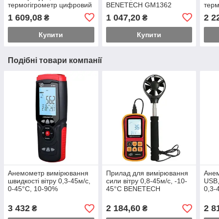
термогігрометр цифровий
BENETECH GM1362
терм
портативний 5-98%, -10-
порт
1 609,08
1 047,20
2 2
₴
₴
50°C BENETECH GM1360
терм
50°
Купити
Купити
Подібні товари компанії
Анемометр вимірювання
Прилад для вимірювання
Ане
швидкості вітру 0,3-45м/с,
сили вітру 0,8-45м/с, -10-
USB,
0-45°C, 10-90%
45°C BENETECH
0,3-
BENETECH GT8907
GM8901X
BEN
3 432
2 184,60
2 8
₴
₴