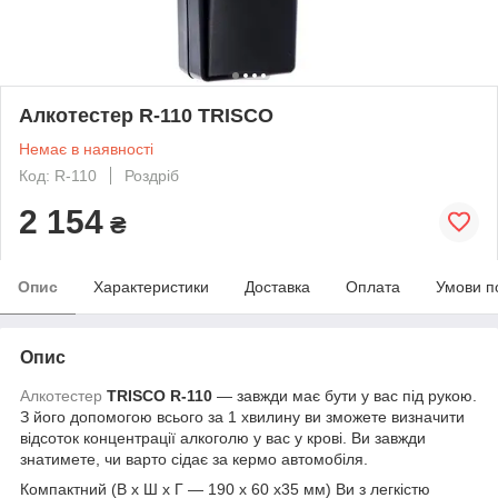
Алкотестер R-110 TRISCO
Немає в наявності
Код: R-110
Роздріб
2 154
₴
Опис
Характеристики
Доставка
Оплата
Умови п
Опис
Алкотестер
TRISCO R-110
— завжди має бути у вас під рукою.
З його допомогою всього за 1 хвилину ви зможете визначити
відсоток концентрації алкоголю у вас у крові. Ви завжди
знатимете, чи варто сідає за кермо автомобіля.
Компактний (В x Ш x Г — 190 x 60 x35 мм) Ви з легкістю