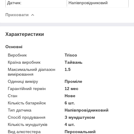
Датчик:
Напівпровідниковий
Приховати
Характеристики
Основні
Виробник
Trisco
Країна виробник
Тайвань
Максимальний діапазон
1.5
вимірювання
Одиниці виміру
Проміле
Гарантійний термін
12 мес
Стан
Нове
Кількість батарейок
6 шт.
Тип датчика
Напівпровідниковий
Спосіб продування
З мундштуком
Кількість мундштуків
4 шт.
Вид алкотестера
Персональний