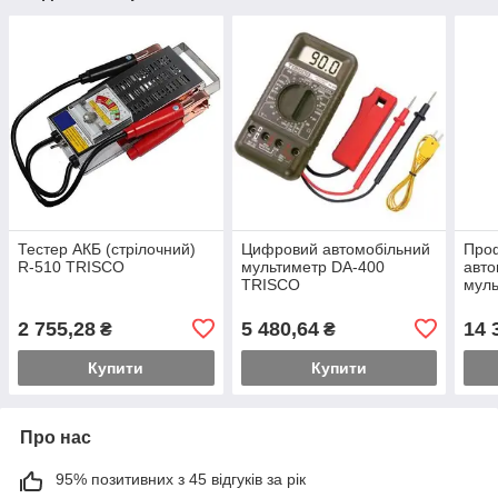
Тестер АКБ (стрілочний)
Цифровий автомобільний
Про
R-510 TRISCO
мультиметр DA-400
авто
TRISCO
муль
TRI
2 755,28
5 480,64
14 
₴
₴
Купити
Купити
Про нас
95% позитивних з 45 відгуків за рік