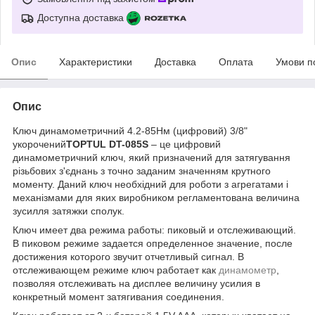
Доступна доставка
Опис
Характеристики
Доставка
Оплата
Умови п
Опис
Ключ динамометричний 4.2-85Нм (цифровий) 3/8"
укорочений
TOPTUL DT-085S
– це цифровий
динамометричний ключ, який призначений для затягування
різьбових з'єднань з точно заданим значенням крутного
моменту. Даний ключ необхідний для роботи з агрегатами і
механізмами для яких виробником регламентована величина
зусилля затяжки сполук.
Ключ имеет два режима работы: пиковый и отслеживающий.
В пиковом режиме задается определенное значение, после
достижения которого звучит отчетливый сигнал. В
отслеживающем режиме ключ работает как
динамометр
,
позволяя отслеживать на дисплее величину усилия в
конкретный момент затягивания соединения.