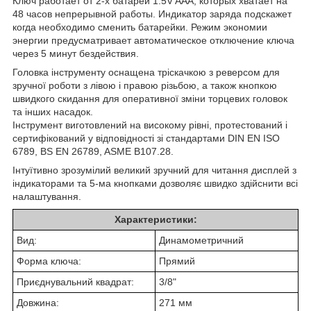
Ключ работает от 2-х батарей 1.5V AAA, которых хватает на
48 часов непрерывной работы. Индикатор заряда подскажет
когда необходимо сменить батарейки. Режим экономии
энергии предусматривает автоматическое отключение ключа
через 5 минут бездействия.
Головка інструменту оснащена тріскачкою з реверсом для
зручної роботи з лівою і правою різьбою, а також кнопкою
швидкого скидання для оперативної зміни торцевих головок
та інших насадок.
Інструмент виготовлений на високому рівні, протестований і
сертифікований у відповідності зі стандартами DIN EN ISO
6789, BS EN 26789, ASME B107.28.
Інтуїтивно зрозумілий великий зручний для читання дисплей з
індикаторами та 5-ма кнопками дозволяє швидко здійснити всі
налаштування.
Характеристики:
Вид:
Динамометричний
Форма ключа:
Прямий
Приєднувальний квадрат:
3/8"
Довжина:
271 мм