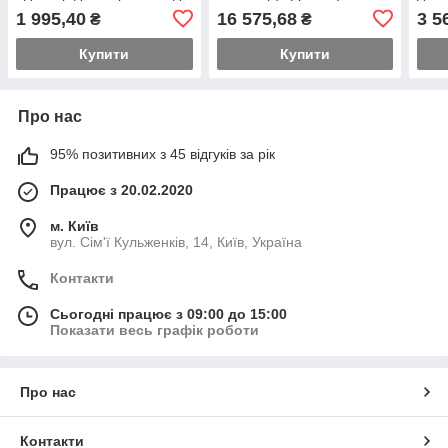
1/2" (в комплекті
TOPTUL DT-340I4
PRO
1 995,40
16 575,68
3 5
₴
₴
перехідники на 3/8" і 1/4")
10.2-340 Н·м PROTESTER
Купити
Купити
Про нас
95% позитивних з 45 відгуків за рік
Працює з 20.02.2020
м. Київ
вул. Сім'ї Кульженків, 14, Київ, Україна
Контакти
Сьогодні працює з 09:00 до 15:00
Показати весь графік роботи
Про нас
Контакти