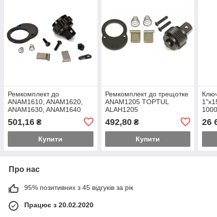
Ремкомплект до
Ремкомплект до трещотке
Клю
ANAM1610, ANAM1620,
ANAM1205 TOPTUL
1"x1
ANAM1630, ANAM1640
ALAH1205
100
TOPTUL ALAH1610
ANA
501,16
492,80
26 
₴
₴
Купити
Купити
Про нас
95% позитивних з 45 відгуків за рік
Працює з 20.02.2020