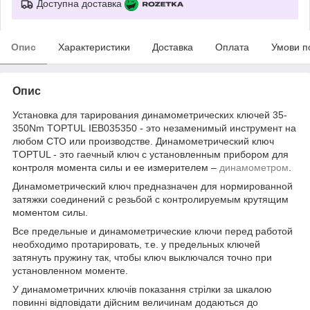
Доступна доставка
Опис
Характеристики
Доставка
Оплата
Умови п
Опис
Установка для тарирования динамометрических ключей 35-
350Nm TOPTUL IEB035350 - это незаменимый инструмент на
любом СТО или производстве. Динамометрический ключ
TOPTUL - это гаечный ключ с установленным прибором для
контроля момента силы и ее измерителем –
динамометром
.
Динамометрический ключ предназначен для нормированной
затяжки соединений с резьбой с контролируемым крутящим
моментом силы.
Все предельные и динамометрические ключи перед работой
необходимо протарировать, т.е. у предельных ключей
затянуть пружину так, чтобы ключ выключался точно при
установленном моменте.
У динамометричних ключів показання стрілки за шкалою
повинні відповідати дійсним величинам додаються до