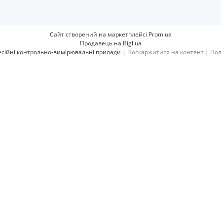
Сайт створений на маркетплейсі
Prom.ua
Продавець на Bigl.ua
PROTESTER.IN.UA професійні контрольно-вимірювальні прилади |
Поскаржитися на контент
|
Пол