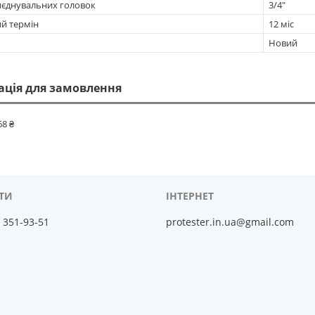
иєднувальних головок
3/4"
ий термін
12 міс
Новий
ація для замовлення
68 ₴
) 351-93-51
protester.in.ua@gmail.com