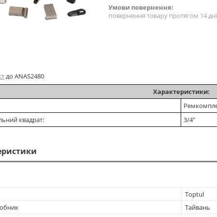
повернення товару протягом 14 дн
кт
до ANAS2480
Характеристики:
Ремкомпл
ьний квадрат:
3/4"
еристики
Toptul
робник
Тайвань