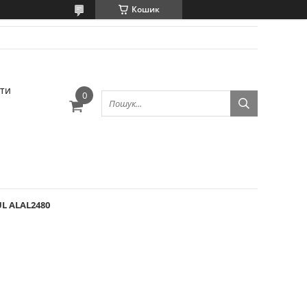
Кошик
ти
L ALAL2480