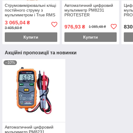
Струмовимірювальні кліщі
Автоматичний цифровий
Циф
постійного струму з
мультиметр PM8231
мул
мультиметром і True RMS
PROTESTER
PRO
PM2108 PROTESTER
3 065,04
₴
976,93
830
₴
1 085,48 ₴
3 405,60 ₴
Купити
Купити
Акційні пропозиції та новинки
–10%
Автоматичний цифровий
мультиметр PM8231