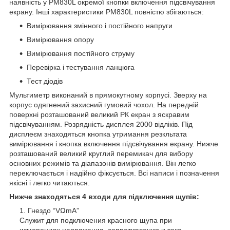
наявність у PM830L окремої кнопки включення підсвічування
екрану. Інші характеристики PM830L повністю збігаються:
Вимірювання змінного і постійного напруги
Вимірювання опору
Вимірювання постійного струму
Перевірка і тестування ланцюга
Тест діодів
Мультиметр виконаний в прямокутному корпусі. Зверху на
корпус одягнений захисний гумовий чохол. На передній
поверхні розташований великий РК екран з яскравим
підсвічуванням. Розрядність дисплея 2000 відліків. Під
дисплеєм знаходяться кнопка утримання резкльтата
вимірювання і кнопка включення підсвічування екрану. Нижче
розташований великий круглий перемикач для вибору
основних режимів та діапазонів вимірювання. Він легко
переключається і надійно фіксується. Всі написи і позначення
якісні і легко читаються.
Нижче знаходяться 4 входи для підключення щупів:
Гнездо “VΩmA”
Служит для подключения красного щупа при
измерениях напряжения, сопротивления и тока