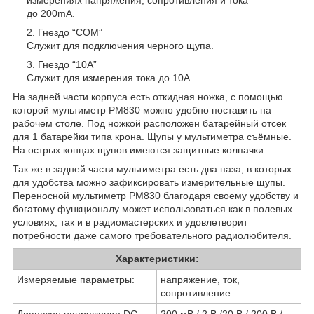
до 200mA.
Гнездо “COM”
Служит для подключения черного щупа.
Гнездо “10A”
Служит для измерения тока до 10А.
На задней части корпуса есть откидная ножка, с помощью
которой мультиметр PM830 можно удобно поставить на
рабочем столе. Под ножкой расположен батарейный отсек
для 1 батарейки типа крона. Щупы у мультиметра съёмные.
На острых концах щупов имеются защитные колпачки.
Так же в задней части мультиметра есть два паза, в которых
для удобства можно зафиксировать измерительные щупы.
Переносной мультиметр PM830 благодаря своему удобству и
богатому функционалу может использоваться как в полевых
условиях, так и в радиомастерских и удовлетворит
потребности даже самого требовательного радиолюбителя.
Характеристики:
Измеряемые параметры:
напряжение, ток,
сопротивление
Диапазон напряжение DC:
200 мВ / 2 В /20 В / 200 В /