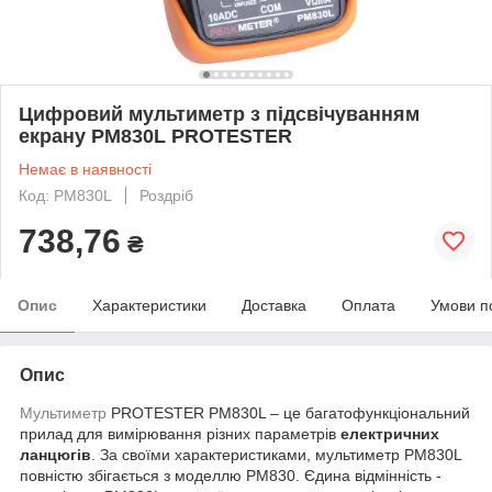
Цифровий мультиметр з підсвічуванням
екрану PM830L PROTESTER
Немає в наявності
Код: PM830L
Роздріб
738,76
₴
Опис
Характеристики
Доставка
Оплата
Умови п
Опис
Мультиметр
PROTESTER PM830L – це багатофункціональний
прилад для вимірювання різних параметрів
електричних
ланцюгів
. За своїми характеристиками, мультиметр PM830L
повністю збігається з моделлю PM830. Єдина відмінність -