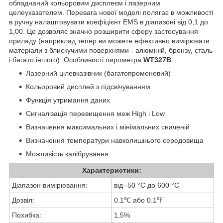
обладнаний кольоровим дисплеєм і лазерним
целеуказателем. Перевага нової моделі полягає в можливості
в ручну налаштовувати коефіцієнт EMS в діапазоні від 0,1 до
1,00. Це дозволяє значно розширити сферу застосування
приладу (наприклад тепер ви можете ефективно вимірювати
матеріали з блискучими поверхнями - алюміній, бронзу, сталь
і багато іншого). Особливості пирометра
WT327B
:
Лазерний цілевказівник (багатопроменевий)
Кольоровий дисплей з підсвічуванням
Функція утримання даних
Сигналізація перевищення меж High і Low
Визначення максимальних і мінімальних сначеній
Визначення температури навколишнього середовища
Можливість калібрування.
Характеристики:
Діапазон вимірювання:
від -50 °С до 600 °С
Дозвіл:
0.1℃ або 0.1℉
Похибка:
1,5%