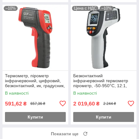
–10%
Цена с НДС
–10%
Термометр, пірометр
Безконтактний
інфрачервоний, цифровий,
інфрачервоний термометр
безконтактний, ик, градусник,
пірометр, -50-950°C, 12:1,
електронний WINTACT
EMS=0,1-1 BENETECH
В наявності
В наявності
WT300
GT950
591,62
2 019,60
₴
₴
657,36 ₴
2 244 ₴
Купити
Купити
Показати ще