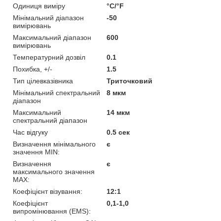
Одиниця виміру
°С/°F
Мінімальний діапазон
-50
вимірювань
Максимальний діапазон
600
вимірювань
Температурний дозвіл
0.1
Похибка, +/-
1.5
Тип цілевказівника
Триточковий
Мінімальний спектральний
8 мкм
діапазон
Максимальний
14 мкм
спектральний діапазон
Час відгуку
0.5 сек
Визначення мінімального
є
значення MIN:
Визначення
є
максимального значення
MAX:
Коефіцієнт візування:
12:1
Коефіцієнт
0,1-1,0
випромінювання (EMS):