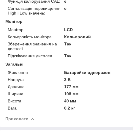
Функція калібрування CAL:
є
Сигналізація перевищення
є
High і Low значень:
Монітор
Монітор
LCD
Кольоровість монітора
Кольоровий
Збереження значення на
Так
дисплеї
Підсвічування дисплея
Так
Загальні
Живлення
Батарейки одноразові
Напруга
3 В
Довжина
177 мм
Ширина
108 мм
Висота
49 мм
Вага
0.2 кг
Приховати