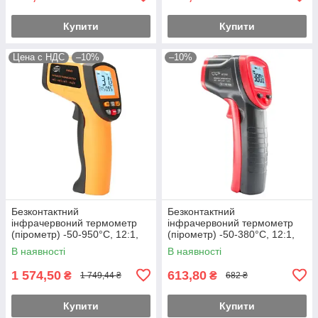
Купити
Купити
Цена с НДС
–10%
–10%
Безконтактний
Безконтактний
інфрачервоний термометр
інфрачервоний термометр
(пірометр) -50-950°C, 12:1,
(пірометр) -50-380°C, 12:1,
EMS=0,1-1
EMS=0,8;0,95
В наявності
В наявності
1 574,50
613,80
₴
₴
1 749,44 ₴
682 ₴
Купити
Купити