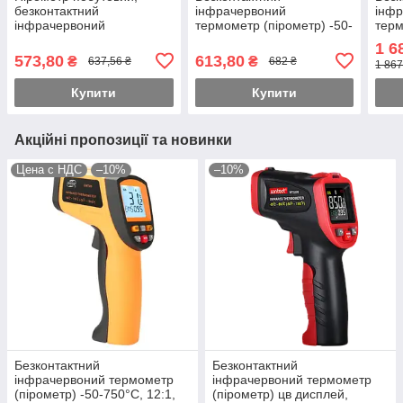
безконтактний
інфрачервоний
інф
інфрачервоний
термометр (пірометр) -50-
терм
термометр від -50 до 400
380°C, 12:1, EMS=0,8;0,95
750°
1 6
℃, 12:1, EMS=0,1-1
573,80
613,80
₴
₴
637,56 ₴
682 ₴
1 867
WINTACT WT326A.
Купити
Купити
Акційні пропозиції та новинки
Цена с НДС
–10%
–10%
Безконтактний
Безконтактний
інфрачервоний термометр
інфрачервоний термометр
(пірометр) -50-750°C, 12:1,
(пірометр) цв дисплей,