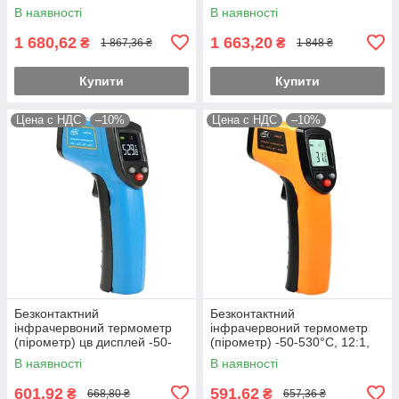
EMS=0,1-1
термопара -50-850°C, 12:1,
В наявності
В наявності
EMS=0,1-1
1 680,62
1 663,20
₴
₴
1 867,36 ₴
1 848 ₴
Купити
Купити
Цена с НДС
–10%
Цена с НДС
–10%
Безконтактний
Безконтактний
інфрачервоний термометр
інфрачервоний термометр
(пірометр) цв дисплей -50-
(пірометр) -50-530°C, 12:1,
530°C, 12:1, EMS=0,1-1
EMS=0,95
В наявності
В наявності
601,92
591,62
₴
₴
668,80 ₴
657,36 ₴