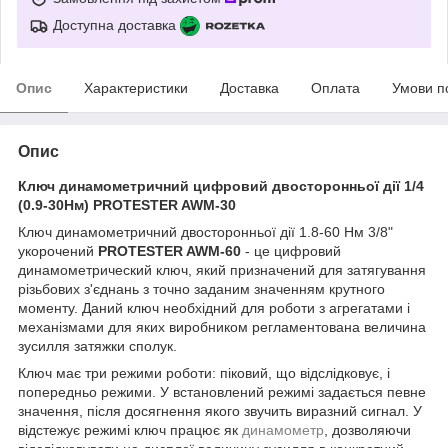
Доступна доставка
Опис
Характеристики
Доставка
Оплата
Умови п
Опис
Ключ динамометричний цифровий двосторонньої дії 1/4
(0.9-30Нм) PROTESTER AWM-30
Ключ динамометричний двосторонньої дії 1.8-60 Нм 3/8"
укорочений
PROTESTER AWM-60
- це цифровий
динамометрический ключ, який призначений для затягування
різьбових з'єднань з точно заданим значенням крутного
моменту. Даний ключ необхідний для роботи з агрегатами і
механізмами для яких виробником регламентована величина
зусилля затяжки сполук.
Ключ має три режими роботи: піковий, що відслідковує, і
попередньо режими. У встановлений режимі задається певне
значення, після досягнення якого звучить виразний сигнал. У
відстежує режимі ключ працює як
динамометр
, дозволяючи