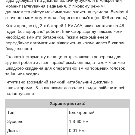
відслідковувати на дисплеї величину зусилля в конкретний
момент затягування з'єднання. У піковому режимі
динамометр фіксує максимальне значення зусилля. Виміряні
значення моменту можна зберегти в пам'яті (до 999 значень).
Ключ працює від 2-х батарей 1.5V AAA, яких вистачає на 48
годин безперервної роботи. Індикатор заряду підкаже коли
необхідно змінити батарейки. Режим економії енергії
передбачає автоматичне відключення ключа через 5 хвилин
бездіяльності.
Головка інструменту оснащена тріскачкою з реверсом для
зручної роботи з лівої і правої різьбленням, а також кнопкою
швидкого скидання для оперативної зміни торцевих головок
та інших насадок.
Інтуїтивно зрозумілий великий читабельний дисплей з
індикаторами і 5-ю кнопками дозволяє швидко здійснити всі
налаштування.
Характеристики:
Тип:
Електронний
Зусилля:
1,8-60 Нм
Дозвіл:
0,01 Нм