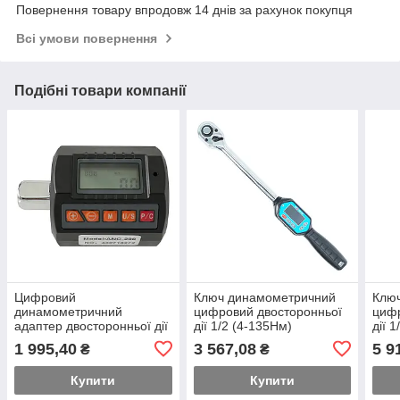
Повернення товару впродовж 14 днів за рахунок покупця
Всі умови повернення
Подібні товари компанії
Цифровий
Ключ динамометричний
Клю
динамометричний
цифровий двосторонньої
цифр
адаптер двосторонньої дії
дії 1/2 (4-135Нм)
дії 
1/2" (в комплекті
PROTESTER AWM-135
PRO
1 995,40
3 567,08
5 9
₴
₴
перехідники на 3/8" і 1/4")
10.2-340 Н·м PROTESTER
Купити
Купити