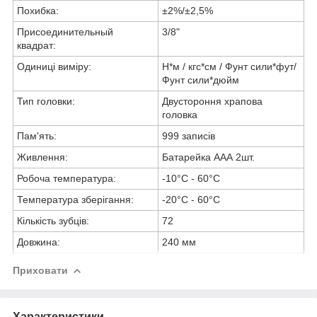
Похибка:
±2%/±2,5%
Присоединительный
3/8"
квадрат:
Одиниці виміру:
Н*м / кгс*см / Фунт сили*фут/
Фунт сили*дюйм
Тип головки:
Двустороння храпова
головка
Пам'ять:
999 записів
Живлення:
Батарейка ААА 2шт.
Робоча температура:
-10°С - 60°С
Температура зберігання:
-20°С - 60°С
Кількість зубців:
72
Довжина:
240 мм
Приховати
Характеристики