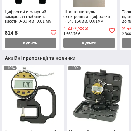
Цифровий столярний
Штангенциркуль
Тол
вимірювач глибини та
електронний, цифровий,
інди
висоти 0-80 мм, 0,01 мм
IP54, 150мм, 0,01мм
до п
PROTESTER 5407-PRO
PROTESTER 5110-150
0-12
1 407,38
2 5
₴
PRO
814
₴
1 563,76 ₴
2 846
Купити
Купити
Акційні пропозиції та новинки
–10%
–10%