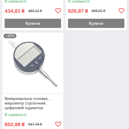
В наявності
В наявності
434,81
626,87
₴
₴
483,12 ₴
696,52 ₴
Купити
Купити
–10%
Вимірювальна головка, ,
мікрометр стрілочний,
цифровий індикатор
годинникового типу (0-12,7
В наявності
мм) PROTESTER DIGI0012
852,98
₴
947,76 ₴