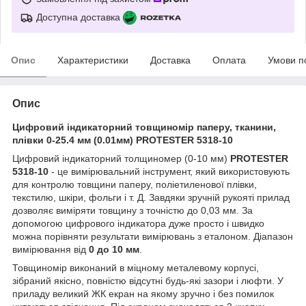
Доступна доставка
Опис
Характеристики
Доставка
Оплата
Умови п
Опис
Цифровий індикаторний товщиномір паперу, тканини,
плівки 0-25.4 мм (0.01мм) PROTESTER 5318-10
Цифровий індикаторний толщиномер (0-10 мм)
PROTESTER
5318-10
- це вимірювальний інструмент, який використовують
для контролю товщини паперу, поліетиленової плівки,
текстилю, шкіри, фольги і т. Д. Завдяки зручній рукояті прилад
дозволяє виміряти товщину з точністю до 0,03 мм. За
допомогою цифрового індикатора дуже просто і швидко
можна порівняти результати вимірювань з еталоном. Діапазон
вимірювання від
0 до 10 мм
.
Товщиномір виконаний в міцному металевому корпусі,
зібраний якісно, повністю відсутні будь-які зазори і люфти. У
приладу великий ЖК екран на якому зручно і без помилок