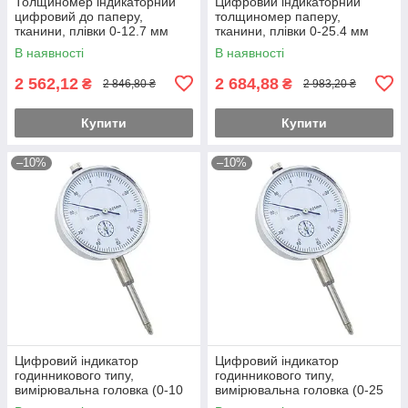
Толщиномер індикаторний
Цифровий індикаторний
цифровий до паперу,
толщиномер паперу,
тканини, плівки 0-12.7 мм
тканини, плівки 0-25.4 мм
(0.01мм) PROTESTER 5317-
(0.01мм) PROTESTER 5317-
В наявності
В наявності
10
25
2 562,12
2 684,88
₴
₴
2 846,80 ₴
2 983,20 ₴
Купити
Купити
–10%
–10%
Цифровий індикатор
Цифровий індикатор
годинникового типу,
годинникового типу,
вимірювальна головка (0-10
вимірювальна головка (0-25
мм) PROTESTER DIAI0010
мм) PROTESTER DIAI0025