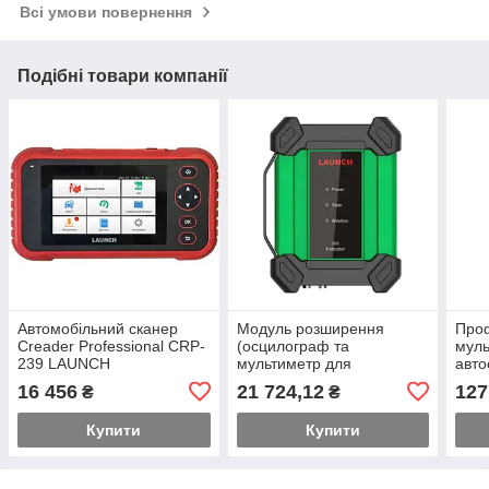
Всі умови повернення
Подібні товари компанії
Автомобільний сканер
Moдуль poзшиpeння
Про
Creader Professional CRP-
(ocцилoгpaф тa
муль
239 LAUNCH
мультимeтp для
авто
eлeктpoмoбілів) для
LAU
16 456
21 724,12
127
₴
₴
cкaнepів EM101N LAUNCH
PAD
Купити
Купити