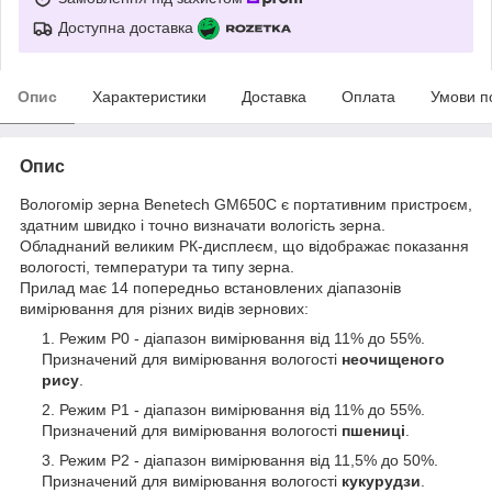
Доступна доставка
Опис
Характеристики
Доставка
Оплата
Умови п
Опис
Вологомір зерна Benetech GM650C є портативним пристроєм,
здатним швидко і точно визначати вологість зерна.
Обладнаний великим РК-дисплеєм, що відображає показання
вологості, температури та типу зерна.
Прилад має 14 попередньо встановлених діапазонів
вимірювання для різних видів зернових:
Режим Р0 - діапазон вимірювання від 11% до 55%.
Призначений для вимірювання вологості
неочищеного
рису
.
Режим Р1 - діапазон вимірювання від 11% до 55%.
Призначений для вимірювання вологості
пшениці
.
Режим Р2 - діапазон вимірювання від 11,5% до 50%.
Призначений для вимірювання вологості
кукурудзи
.