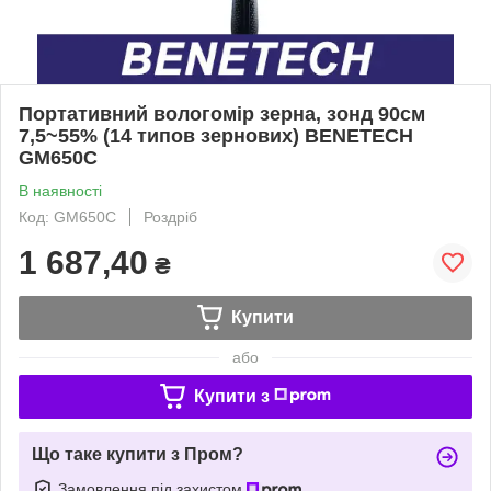
Портативний вологомір зерна, зонд 90см
7,5~55% (14 типов зернових) BENETECH
GM650C
В наявності
Код: GM650C
Роздріб
1 687,40
₴
Купити
або
Купити з
Що таке купити з Пром?
Замовлення під захистом