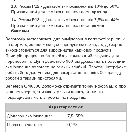
Режим
Р12
- діапазон вимірювання від 10% до 50%.
Призначений для вимірювання вологості
арахісу
.
Режим
Р13
- діапазон вимірювання від 7,5% до 44%.
Призначений для вимірювання вологості
семян
бавовни
.
Вологомір застосовують для вимірювання вологості зернових
на фермах, зерносховищах і продуктових складах, де зерно
використовується для виробництва харчових продуктів.
Пристрій працює на батарейках, компактний і зручний для
перенесення. Щупи довжиною 900 мм дозволяють проводити
вимірювання вологості на великій глибині. Простий інтерфейс
робить його доступним для використання навіть без досвіду
роботи з такими пристроями.
Benetech GM650C допоможе отримати точну інформацію про
вологість зерна, знизивши ризики пошкодження та
покращивши якість вироблених продуктів.
Характеристики:
Діапазон вимірювання:
7,5~55%
Роздільна здатність:
0,1%