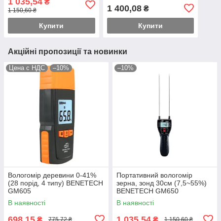
1 035,54
₴
1 400,08
₴
1 150,60 ₴
Купити
Купити
Акційні пропозиції та новинки
Цена с НДС
–10%
–10%
Вологомір деревини 0-41%
Портативний вологомір
(28 порід, 4 типу) BENETECH
зерна, зонд 30см (7,5~55%)
GM605
BENETECH GM650
В наявності
В наявності
698,15
1 035,54
₴
₴
775,72 ₴
1 150,60 ₴