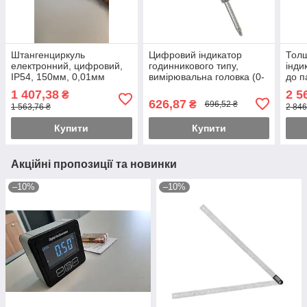
Штангенциркуль
Цифровий індикатор
Тол
електронний, цифровий,
годинникового типу,
інди
IP54, 150мм, 0,01мм
вимірювальна головка (0-
до п
PROTESTER 5110-150
25 мм) PROTESTER
0-12
1 407,38
2 5
₴
DIAI0025
PRO
626,87
₴
696,52 ₴
1 563,76 ₴
2 846
Купити
Купити
Акційні пропозиції та новинки
–10%
–10%