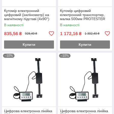
Кутомір електронний
Кутомір цифровий
цифровий (інклінометр) на
електронний транспортир,
магнітному підставі (4х90°)
малка 500мм PROTESTER
PROTESTER 5415-90B
5422-500
В наявності
В наявності
835,56
1 172,16
₴
₴
928,40 ₴
1 302,40 ₴
Купити
Купити
–10%
–10%
Цифрова електронна лінійка
Цифрова електронна лінійка