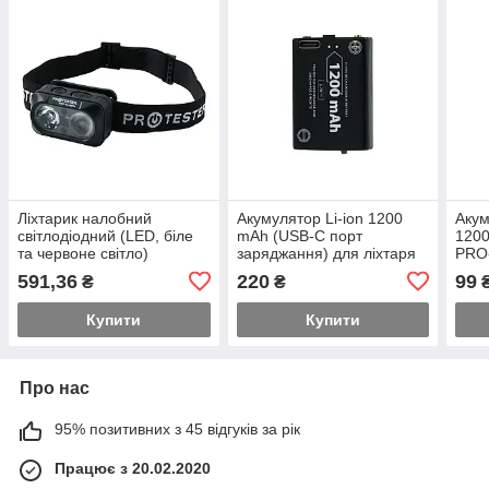
Ліхтарик налобний
Акумулятор Li-ion 1200
Акум
світлодіодний (LED, біле
mAh (USB-C порт
1200
та червоне світло)
заряджання) для ліхтаря
PRO
акумуляторний з
PRO-HL0550S
PRO
591,36
220
99
₴
₴
сенсором PROTESTER
PROTESTER AKB-PRO-
FL0
PRO-HL0600S
HL0550S
Купити
Купити
Про нас
95% позитивних з 45 відгуків за рік
Працює з 20.02.2020